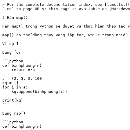
> For the complete documentation index, see [llms.txt](
`.md` to page URLs; this page is available as [Markdown
# Hàm map()

Hàm map() trong Python sẽ duyệt và thực hiện thao tác v
map() có thể dùng thay vòng lặp for, while trong nhiều 
Ví dụ 1

Dùng for:

```python

def binhphuong(n):

    return n*n

a = (2, 5, 3, 100)

kq = []

for i in a:

    kq.append(binhphuong(i))

print(kq)

```

Dùng map()

```python

def binhphuong(n):
