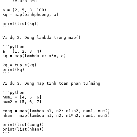
    return n*n

a = (2, 5, 3, 100)

kq = map(binhphuong, a)

print(list(kq))

```

Ví dụ 2. Dùng lambda trong map()

```python

a = (1, 2, 3, 4)

kq = map(lambda x: x*x, a)

kq = tuple(kq)

print(kq)

```

Ví dụ 3. Dùng map tính toán phần tử mảng

```python

num1 = [4, 5, 6]

num2 = [5, 6, 7]

cong = map(lambda n1, n2: n1+n2, num1, num2)

nhan = map(lambda n1, n2: n1*n2, num1, num2)

print(list(cong))

print(list(nhan))

```
