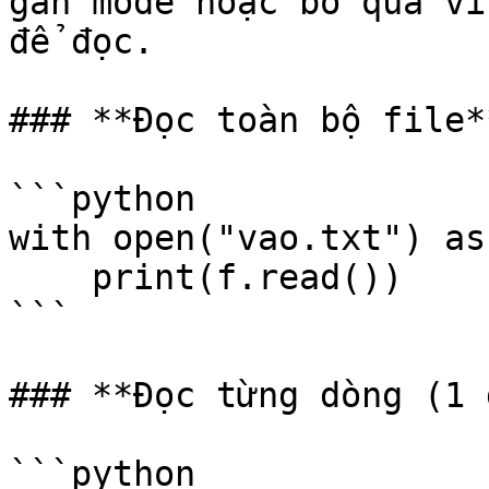
gán mode hoặc bỏ qua vì
để đọc.

### **Đọc toàn bộ file**
```python

with open("vao.txt") as
    print(f.read())

```

### **Đọc từng dòng (1 
```python
