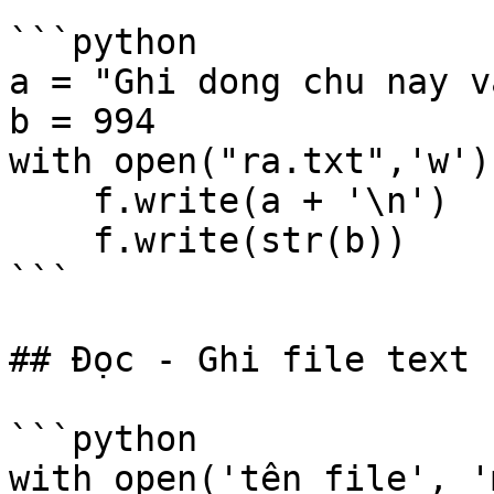
```python

a = "Ghi dong chu nay v
b = 994

with open("ra.txt",'w')
    f.write(a + '\n')    

    f.write(str(b))

```

## Đọc - Ghi file text 
```python

with open('tên file', '