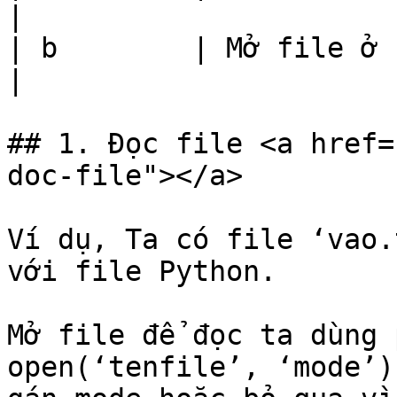
|

| b        | Mở file ở chế độ nhị phân                                                             
|

## 1. Đọc file <a href=
doc-file"></a>

Ví dụ, Ta có file ‘vao.
với file Python.

Mở file để đọc ta dùng 
open(‘tenfile’, ‘mode’)