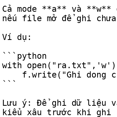
Cả mode **a** và **w** 
nếu file mở để ghi chưa
Ví dụ:

```python

with open("ra.txt",'w')
    f.write("Ghi dong chu nay vao file ra.txt")

```

Lưu ý: Để ghi dữ liệu v
kiểu xâu trước khi ghi 