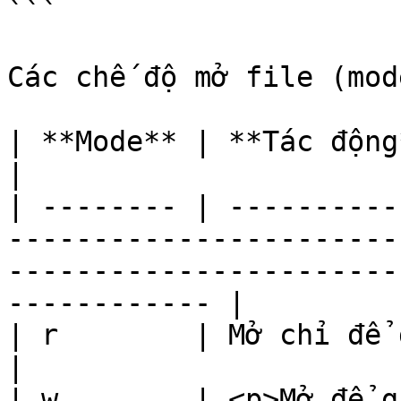
```

Các chế độ mở file (mod
| **Mode** | **Tác động**                                                                                                                             
|

| -------- | ----------
-----------------------
-----------------------
------------ |

| r        | Mở chỉ để đọc. (mặc định)                                                             
|

| w        | <p>Mở để g