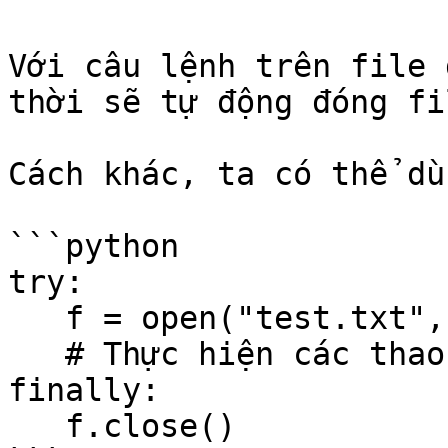
Với câu lệnh trên file 
thời sẽ tự động đóng fi
Cách khác, ta có thể dù
```python

try:

   f = open("test.txt",'mode')

   # Thực hiện các thao tác với file

finally:

   f.close()
