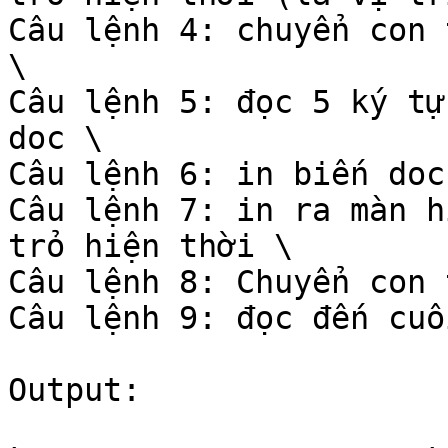
Câu lệnh 4: chuyển con 
\

Câu lệnh 5: đọc 5 ký tự
doc \

Câu lệnh 6: in biến doc
Câu lệnh 7: in ra màn h
trỏ hiện thời \

Câu lệnh 8: Chuyển con 
Câu lệnh 9: đọc đến cuố
Output:
