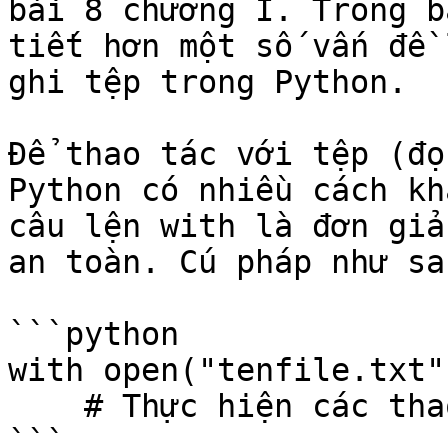
bài 8 chương I. Trong b
tiết hơn một số vấn đề 
ghi tệp trong Python.

Để thao tác với tệp (đọ
Python có nhiều cách kh
câu lện with là đơn giả
an toàn. Cú pháp như sau
```python

with open("tenfile.txt"
    # Thực hiện các thao tác với file

```
