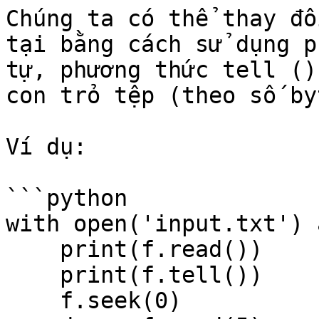
Chúng ta có thể thay đổ
tại bằng cách sử dụng p
tự, phương thức tell ()
con trỏ tệp (theo số byt
Ví dụ:

```python

with open('input.txt') 
    print(f.read())    

    print(f.tell())        

    f.seek(0)    
