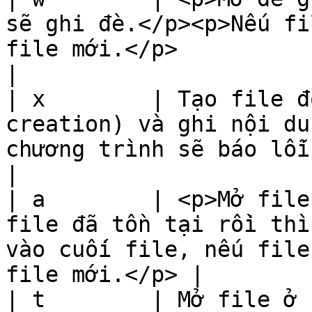
sẽ ghi đè.</p><p>Nếu fi
file mới.</p>                                                     
|

| x        | Tạo file đ
creation) và ghi nội du
chương trình sẽ báo lỗi.                                      
|

| a        | <p>Mở file
file đã tồn tại rồi thì
vào cuối file, nếu file
file mới.</p> |

| t        | Mở file ở chế độ văn bản (mặc định)                              