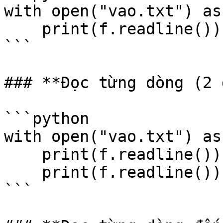
with open("vao.txt") as
    print(f.readline())

```

### **Đọc từng dòng (2 
```python

with open("vao.txt") as
    print(f.readline())    

    print(f.readline())

```
