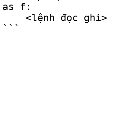
as f:

    <lệnh đọc ghi>
