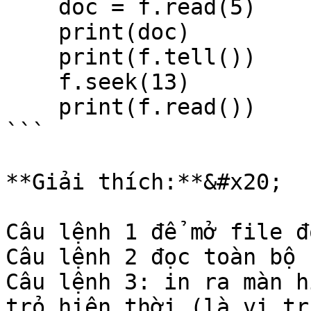
    doc = f.read(5)    

    print(doc)    

    print(f.tell())    

    f.seek(13)    

    print(f.read())

```

**Giải thích:**&#x20;

Câu lệnh 1 để mở file đọ
Câu lệnh 2 đọc toàn bộ 
Câu lệnh 3: in ra màn h
trỏ hiện thời (là vị tr