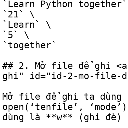
`Learn Python together` 
`21` \

`Learn` \

`5` \

`together`

## 2. Mở file để ghi <a
ghi" id="id-2-mo-file-d
Mở file để ghi ta dùng 
open(‘tenfile’, ‘mode’)
dùng là **w** (ghi đè) 