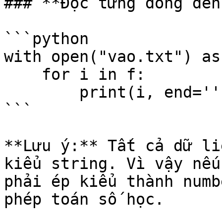
### **Đọc từng dòng đến
```python

with open("vao.txt") as
    for i in f:        

        print(i, end='')

```

**Lưu ý:** Tất cả dữ li
kiểu string. Vì vậy nếu
phải ép kiểu thành numb
phép toán số học.
