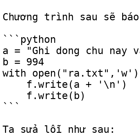
Chương trình sau sẽ báo
```python

a = "Ghi dong chu nay v
b = 994

with open("ra.txt",'w')
    f.write(a + '\n')    

    f.write(b)

```

Ta sửa lỗi như sau:
